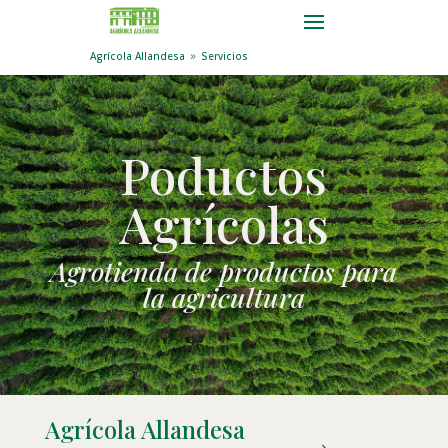
Agrícola Allandesa
Servicios
9
Poductos
Agrícolas
Agrotienda de productos para
la agricultura
Agrícola Allandesa